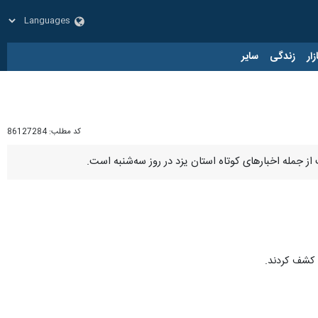
زار
زندگی
سایر
کد مطلب:
86127284