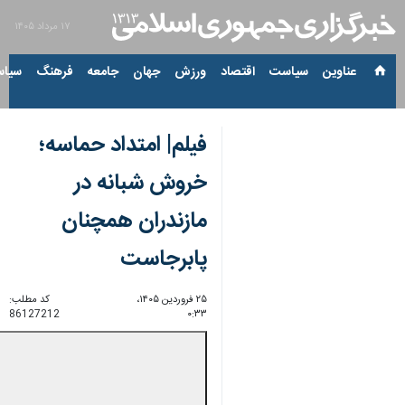
۱۷ مرداد ۱۴۰۵
عناوین‌
سیاست
اقتصاد
ورزش
جهان
جامعه
فرهنگ
سیاس
فیلم| امتداد حماسه؛
خروش شبانه در
مازندران همچنان
پابرجاست
۲۵ فروردین ۱۴۰۵،
کد مطلب:
86127212
۰:۳۳
00:00