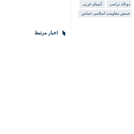
دونالد ترامپ
آسیای غربی
جنبش مقاومت اسلامی حماس
♿︎
اخبار مرتبط
×
حمله ترامپ به رهبر 
تهران- ایرنا- دونالد 
پزشکیان توهین ترام
تهران-ایرنا- رئیس جم
انتقاد نخست وزیر ایت
تهران - ایرنا - نخست و
واکنش ایران به توه