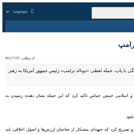
زار
زندگی
سایر
مپ
کد مطلب:
86127192
پ، حمله لفظی «دونالد ترامپ» رئیس جمهور آمریکا به رهبر کاتولیک‌های
اسلامی جنبش حماس تاکید کرد که این حمله نشان ‌دهنده رسیدن به سطحی
ود.
و تصریح کرد که جبهه‌ای متشکل از صاحبان ارزش‌ها و اصول اخلاقی باید