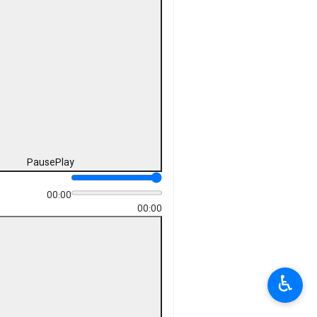
Pause
Play
00:00
00:00
×
♿︎
×