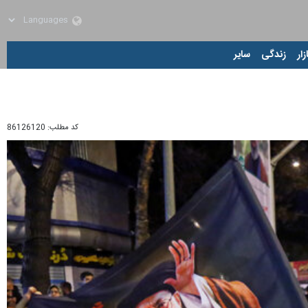
زار
زندگی
سایر
کد مطلب:
86126120