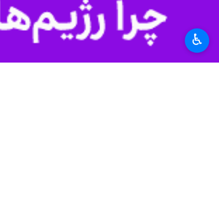
nmute
Settings
PIP
Enter
Download
دریافت
48 MB
fullscreen
♿︎
بجنورد- ایرنا- شب‌های همبستگی بجن
هستند.
استان‌ها
خراسان شمالی
۴ نفر
برچسب‌ها
بجنورد
رزمایش اقتدار
اسرائیل
رهبر شهید
خراسان شمالی