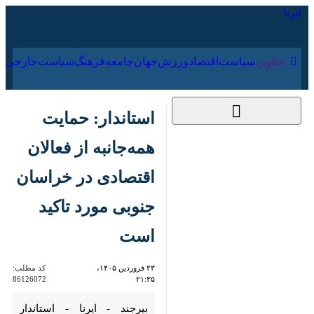
۱۶ مرداد ۱۴۰۵
عناوین‌
سیاست
اقتصاد
ورزش
جهان
جامعه
فرهنگ
سیا
استاندار: حمایت
همه‌جانبه از فعالان
اقتصادی در خراسان
جنوبی مورد تاکید
است
۲۳ فروردین ۱۴۰۵،
کد مطلب:
86126072
۲۱:۳۵
بیرجند - ایرنا - استاندار خراسان