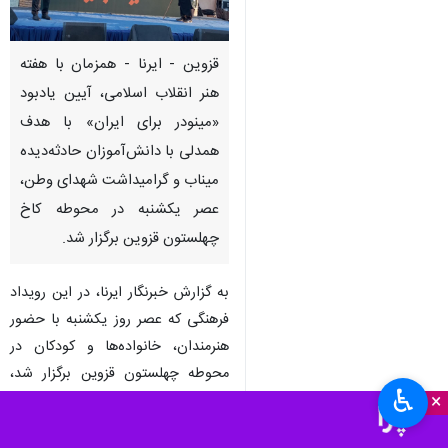
قزوین - ایرنا - همزمان با هفته
هنر انقلاب اسلامی، آیین یادبود
«مینودر برای ایران» با هدف
همدلی با دانش‌آموزان حادثه‌دیده
میناب و گرامیداشت شهدای وطن،
عصر یکشنبه در محوطه کاخ
چهلستون قزوین برگزار شد.
به گزارش خبرنگار ایرنا، در این رویداد
فرهنگی که عصر روز یکشنبه با حضور
هنرمندان، خانواده‌ها و کودکان در
محوطه چهلستون قزوین برگزار شد،
♿︎
×
بخش ویژه‌ای به یادبود فرشتگان
آسمانی مدرسه میناب اختصاص یافت.