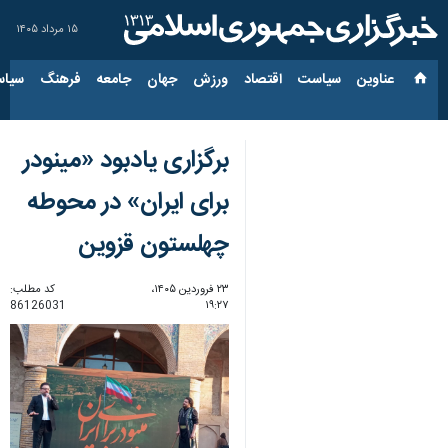
۱۵ مرداد ۱۴۰۵
عناوین‌
سیاست
اقتصاد
ورزش
جهان
جامعه
فرهنگ
سیاس
برگزاری یادبود «مینودر
برای ایران» در محوطه
چهلستون قزوین
۲۳ فروردین ۱۴۰۵،
کد مطلب:
86126031
۱۹:۲۷