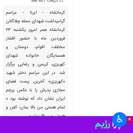
دریافت
401 MB
fullscreen
کرمانشاه - ایرنا - مراسم
گرامیداشت شهدای محله چقاگلان
کرمانشاه عصر امروز یکشنبه ۲۳
فروردین ماه با حضور اقشار
مختلف، اقوام، دوستان و
همسایگان خانواده شهدای
کهریزی، کریمی و رضایی برگزار
شد. در این مراسم دختر شهید
«کهریزی» آخرین پست فضای
مجازی پدرش را با عکس پرچم
ایران نشان داد که نوشته بود «
تمام هستی من بالا بمان؛ کفن و
هستی من بالا بمان».
♿︎
×
به گزارش خبرنگار ایرنا؛ یاد و خاطره