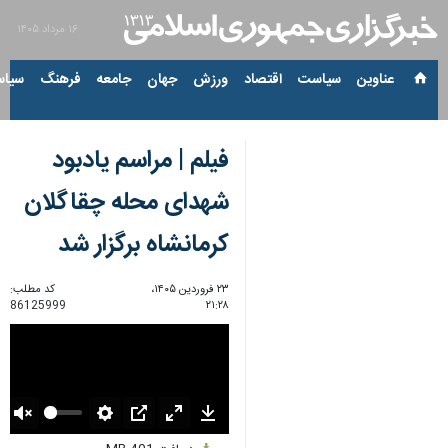
۱۶ مرداد ۱۴۰۵
عناوین‌
سیاست
اقتصاد
ورزش
جهان
جامعه
فرهنگ
سیاس
فیلم | مراسم یادبود
شهدای محله چقاگلان
کرمانشاه برگزار شد
۲۳ فروردین ۱۴۰۵،
کد مطلب:
86125999
۲۱:۲۸
Unmute
Settings
PIP
Enter
Download