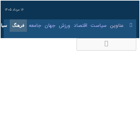
۱۶ مرداد ۱۴۰۵
عناوین‌
سیاست
اقتصاد
ورزش
جهان
جامعه
فرهنگ
وزیر فرهنگ: «امینِ
ایران»، قطره از اقیانوس
بود؛ ایران در جهان، یک
مظلوم مقتدر شناخته
شد
۲۳ فروردین ۱۴۰۵،
کد مطلب:
86125992
۱۸:۴۴
تهران- ایرنا- وزیر فرهنگ و ارشاد