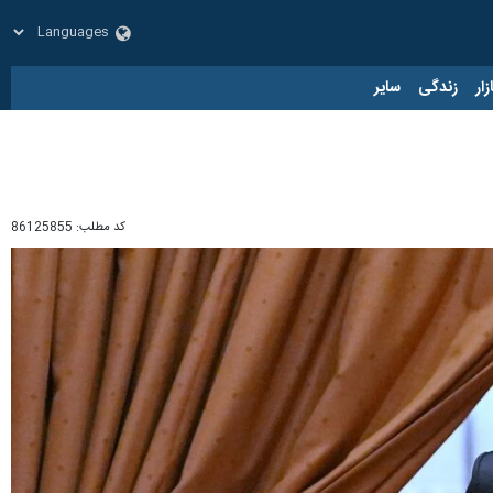
زار
زندگی
سایر
کد مطلب:
86125855