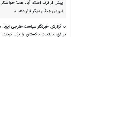
پیش از ترک اسلام آباد عملا خواستار 
تیررس جنگی دیگر قرار دهد.»
به گزارش
خبرنگار سیاست خارجی ایرن
ساختاریافته نزدیک‌تر شدند.
بر اساس گزارش‌های مطبوعاتی، اختلاف د
دور دیگری در کار خواهد یا خیر، اظهارنظر رسمی نداشته‌اند. این
پس از پایان این ماراتن دیپلماتیک، رئ
اینکه «دیپلماسی هرگز به پایان نمی‌رسد
در میان موضع گیری های رسمی ارائه شد
که دوشادوش استیو ویتکاف، نماینده ویژه