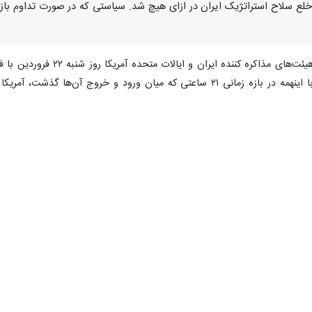
خلع سلاح استراتژیک ایران در ازای هیچ شد. سیاستی که در صورت تداوم باز ه
ا، هیئت‌های مذاکره کنن
توافق، پایتخت پاکستان را ترک کردند. با اینهمه در بازه زمانی ۲۱ ساعتی که 
یدگاه های دو طرف بر سر دو مسئله هسته‌ای و تنگه هرمز همچنان به قوت خو
 در حالی است که تنها ۱۰ روز تا پایان مهلت آتش‌بس فعلی باقی مانده است.
یس هیات مذاکره کننده آمریکا اعلام کرد که متن یک توافق را روی میز گذاشت
» تاکید کرد که رایزنی‌ها با پاکستان و سایر کشورهای «همسایه دوست» ادامه 
ه درباره چند و چون مذاکرات و جزئیات اختلاف‌ها، سخنان جی‌دی ونس، معاو
 آمریکا و جرد کوشنر، داماد دونالد ترامپ و مشاور او ایستاده بود، تصویر کا