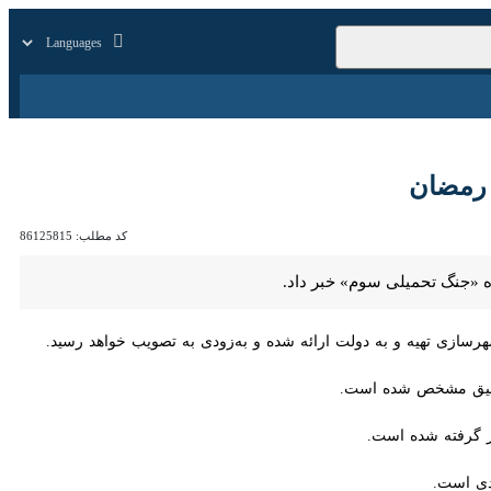
زار
زندگی
سایر
مضان
کد مطلب:
86125815