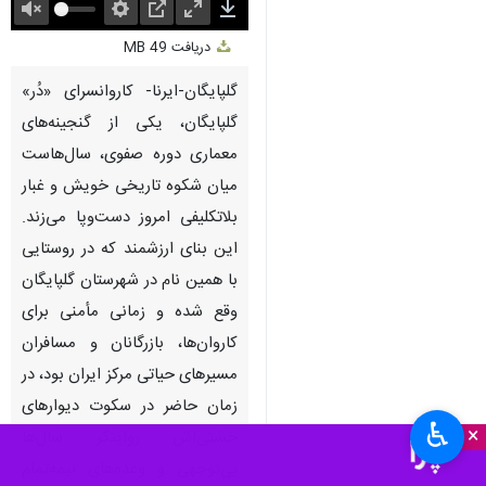
Unmute
Settings
PIP
Enter
Download
دریافت
49 MB
fullscreen
گلپایگان-ایرنا- کاروانسرای «دُر»
گلپایگان، یکی از گنجینه‌های
معماری دوره صفوی، سال‌هاست
میان شکوه تاریخی خویش و غبار
بلاتکلیفی امروز دست‌وپا می‌زند.
این بنای ارزشمند که در روستایی
با همین نام در شهرستان گلپایگان
وقع شده و زمانی مأمنی برای
کاروان‌ها، بازرگانان و مسافران
مسیرهای حیاتی مرکز ایران بود، در
زمان حاضر در سکوت دیوارهای
♿︎
×
خشتی‌اش روایتگر سال‌ها
بی‌توجهی و وعده‌های نیمه‌تمام