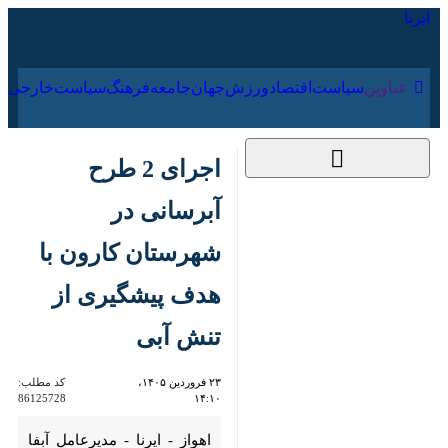
۱۶ مرداد ۱۴۰۵
عناوین‌
سیاست
اقتصاد
ورزش
جهان
جامعه
فرهنگ
سیاس
اجرای 2 طرح‌ آبرسانی
در شهرستان کارون با
هدف پیشگیری از تنش
آبی
۲۳ فروردین ۱۴۰۵،
کد مطلب:
86125728
۱۴:۱۰
اهواز - ایرنا - مدیرعامل آبفا اهواز
از اجرای ۲ طرح آبرسانی با هدف