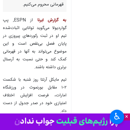
تهران- ایرنا- سرمربی
منچسترسیتی با هشدار به ارسنال
گفت: تجربه ما در لیگ جزیره
بیشتر است و ما این تیم را از
قهرمانی محروم می‌کنیم.
به گزارش ایرنا
از ESPN, پپ
گواردیولا می‌گوید توانایی اثبات‌شده
تیم او در ثبت رکوردهای پیروزی در
پایان فصل بی‌نقص است و این
موضوع می‌تواند به آنها در قهرمانی
کمک کند و حتی نسبت به آرسنال
برتری داشته باشند.
♿︎
تیم مایکل آرتتا روز شنبه با شکست
×
۲-۱ مقابل بورنموث در ورزشگاه