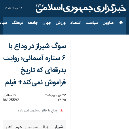
۱۸ مرداد ۱۴۰۵
عناوین‌
سیاست
اقتصاد
ورزش
جهان
جامعه
فرهنگ
سیاس
سوگ شیراز در وداع با
۶ ستاره آسمانی؛ روایت
بدرقه‌ای که تاریخ
فراموش نمی‌کند+ فیلم
۲۳ فروردین ۱۴۰۵،
کد مطلب:
86125592
۲۳:۲۵
وداع با خانواده شهید نبی زاده
شیراز- ایرنا- سومین حرم اهل