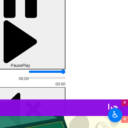
Pause
Play
00:00
00:00
×
♿︎
×