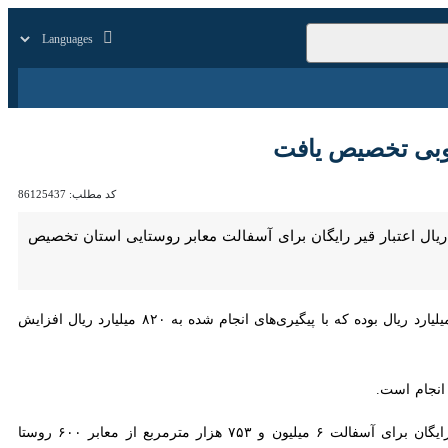
زار
زندگی
سایر
کد مطلب:
86125437