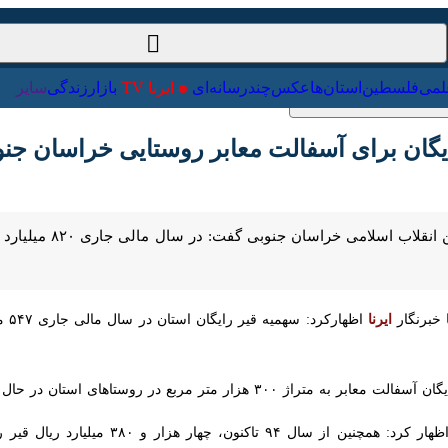
ت‌خارجی
علمی
فلسطین
استان‌ها
عکس
چندرسانه‌ای
ایرنا TV
با