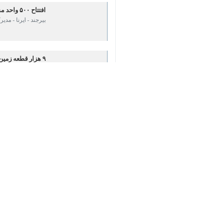
♿︎
×
بیرجند - ایرنا - مدیرکل بنیاد مسکن انقلاب اسلامی خراسان جنوبی گفت: در
قاسم تنها روز یکشنبه در گفت و گو با خ
است.
وی افزود: اکنون از محل اعتبار قیر رایگان آسفالت معابر به متراژ ۳۰۰ هزار 
است.
تنها در بحث تامین زمین مسکن روستائیان نیز اعلام کرد: از ابتدای تاسی