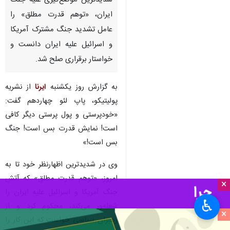
شدیدترین موضع‌گیری علیه جنگ
ایران، «توهم قدرت مطلق» را
عامل تشدید جنگ مشترک آمریکا
و اسرائیل علیه ایران دانست و
خواستار برقراری صلح شد.
به گزارش روز یکشنبه
ایرنا
از نشریه
پولیتیکو، پاپ لئو چهاردهم گفت:
«خودپرستی و پول پرستی دیگر کافی
است! نمایش قدرت بس است! جنگ
بس است!»
وی در شدیدترین اظهارنظر خود تا به
امروز، «توهم قدرت مطلق» که آتش
×
جنگ آمریکا و اسرائیل علیه ایران را
♿︎
شعله‌ور می‌کند، محکوم کرد و از
×
رهبران سیاسی خواست که این کار را