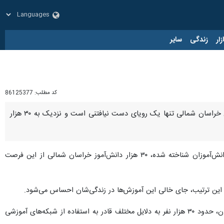
زار
زندگی
سایر
کد مطلب:
86125377