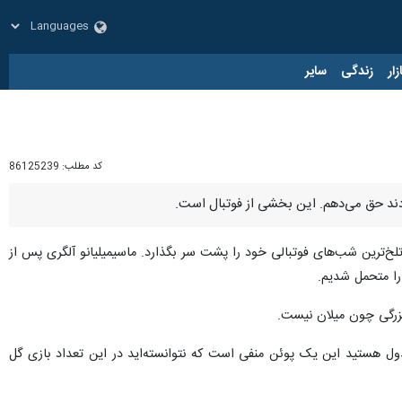
زار
زندگی
سایر
کد مطلب:
86125239