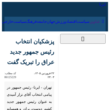
۱۸ مرداد ۱۴۰۵
عناوین‌
سیاست
اقتصاد
ورزش
جهان
جامعه
فرهنگ
س
پزشکیان انتخاب رئیس
جمهور جدید عراق را
تبریک گفت
۲۲ فروردین ۱۴۰۵،
کد مطلب:
86125229
۲۳:۰۳
تهران - ایرنا- رئیس جمهور در
پیامی انتخاب آقای نزار آمیدی به
عنوان رئیس جمهور جدید کشور
دوست، برادر و همسایه عراق را