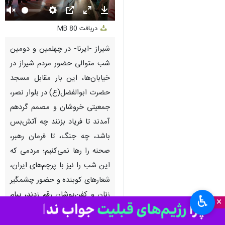
Unmute
Settings
PIP
Enter
Download
دریافت
80 MB
fullscreen
شیراز -ایرنا- در چهلمین و دومین
شب متوالی حضور مردم شیراز در
خیابان‌ها، این بار مقابل مسجد
حضرت ابوالفضل(ع) در بلوار نصر،
جمعیتی خروشان و مصمم گردهم
آمدند تا فریاد بزنند چه آتش‌بس
باشد، چه جنگ، تا فرمان رهبر،
صحنه را رها نمی‌کنیم؛ مردمی که
این شب را نیز با پرچم‌های ایران،
شعارهای کوبنده و حضور چشمگیر
زنان و کفن‌پوشان رقم زدند، پیام
♿︎
×
روشنی به دشمنان فرستادند و
اعلام کردند از رزمندگان جبهه