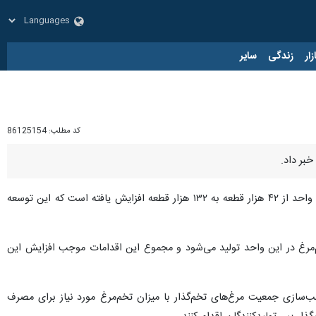
زار
زندگی
سایر
کد مطلب:
86125154