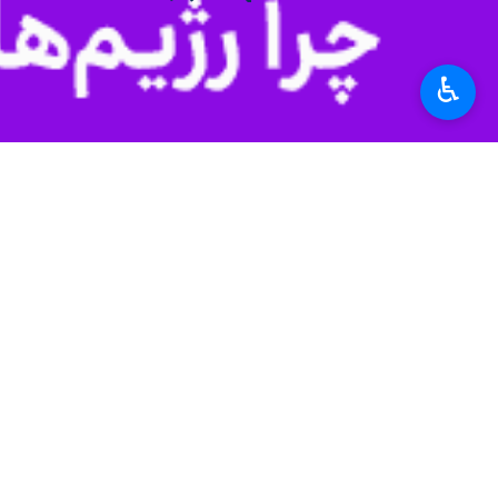
«کاظم مسروری‌فر» شنبه شب در گفت و 
سالانه حدود ۲ هزار و ۶۰۰ تن به تولید تخم‌مرغ شهرستان اضافه می‌کند.
♿︎
میزان تولید تخم‌مرغ در شهرستان شده 
این مسوول ادامه داد: در همین راستا 
داخلی و صادرات، با ارائه مشوق‌های حمایتی نسبت به حذف گله‌های با س
جاری، میزان تولید تخم‌مرغ در شهرستا
مرکز شهرستان تفت در ۲۰ کیلومتری شهر یزد قرار دارد.
استان‌ها
یزد
۰ نفر