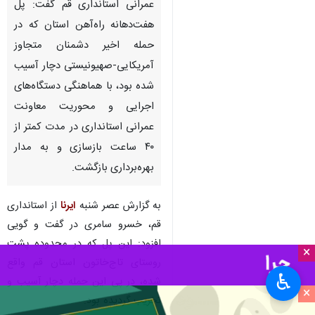
عمرانی استانداری قم گفت: پل
هفت‌دهانه راه‌آهن استان که در
حمله اخیر دشمنان متجاوز
آمریکایی-صهیونیستی دچار آسیب
شده بود، با هماهنگی دستگاه‌های
اجرایی و محوریت معاونت
عمرانی استانداری در مدت کمتر از
۴۰ ساعت بازسازی و به مدار
بهره‌برداری بازگشت.
به گزارش عصر شنبه
ایرنا
از استانداری
قم، خسرو سامری در گفت و گویی
افزود: این پل که در محدوده پشت
×
روستای تاج‌خاتون استان قم واقع
♿︎
شده، در پی این حمله دچار آسیب و
×
تخریب گردیده بود.