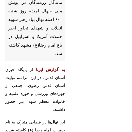
رزمندگان در پویش ملی «نهال
امید» روز شنبه ۶۰۰ اصله نهال بیاد
رهبر شهید انقلاب و شهدای تجاوز
اخیر حملات آمریکا و اسراییل در
باغ امام رضا(ع) مشهد کاشته شد.
از پایگاه خبری آستان
به گزارش ایرنا
قدس، در این مراسم تولیت آستان
قدس رضوی، جمعی از چهره‌های
ورزشی و حوزه علمیه و خانواده معظم
شهدا نیز حضور داشتند.
این نهال‌ها در فضایی متبرک به نام
حضرت امام رضا (ع) کاشته شدند تا
نمادی از رویش دوباره، امید و تداوم
♿︎
راه سرخ شهیدی باشد که جان خود را
در راه اعتلای امت اسلام فدا کرد.