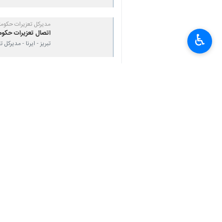
♿︎
ارومیه- ایرنا- دادستان عمومی و انقل
به گزارش ایرنا
حسین مجیدی در بازدید از 
حقوق مصرف‌کنندگان در آستانه افزایش ت
وی اضافه کرد: رصد از بازار به صورت مس
دادستان عمومی و انقلاب مرکز آذربایجان 
همچنین بازرسان با حضور در واحدهای 
در جریان این نظارت‌ها چندین واحد صنفی
استان‌ها
آذربایجان غربی
۰ نفر