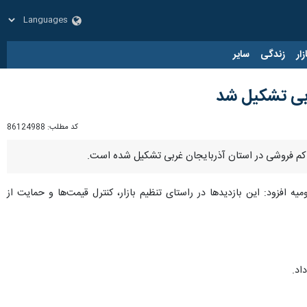
زار
زندگی
سایر
غربی تشکیل شد
کد مطلب:
86124988