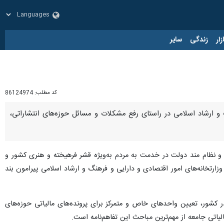
زار
زندگی
سایر
کد مطلب:
86124974