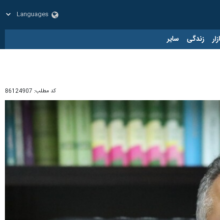
زار
زندگی
سایر
کد مطلب:
86124907