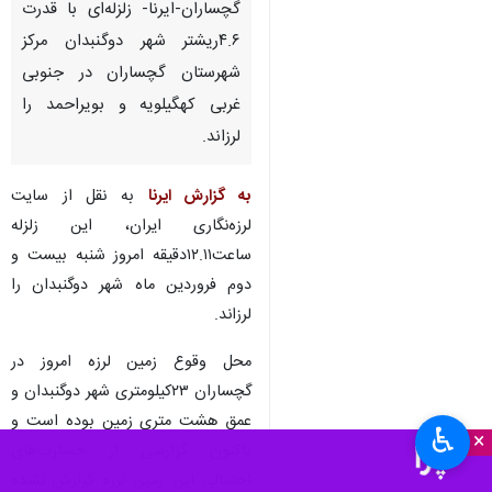
گچساران-ایرنا- زلزله‌ای با قدرت
۴.۶ریشتر شهر دوگنبدان مرکز
شهرستان گچساران در جنوبی
غربی کهگیلویه و بویراحمد را
لرزاند.
به گزارش ایرنا
به نقل از سایت
لرزه‌نگاری ایران، این زلزله
ساعت۱۲.۱۱دقیقه امروز شنبه بیست و
دوم فروردین ماه شهر دوگنبدان را
لرزاند.
محل وقوع زمین لرزه امروز در
گچساران ۲۳کیلومتری شهر دوگنبدان و
عمق هشت متری زمین بوده است‌ و
♿︎
×
تاکنون گزارشی از خسارت‌های
احتمالی این زمین لرزه گزارش نشده