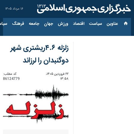
۱۶ مرداد ۱۴۰۵
عناوین‌
سیاست
اقتصاد
ورزش
جهان
جامعه
فرهنگ
سیاس
زلزله ۴.۶ریشتری شهر
دوگنبدان را لرزاند
۲۲ فروردین ۱۴۰۵،
کد مطلب:
86124779
۱۳:۵۸