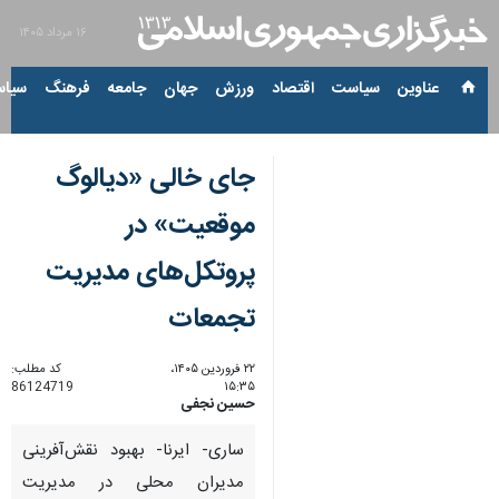
۱۶ مرداد ۱۴۰۵
عناوین‌
سیاست
اقتصاد
ورزش
جهان
جامعه
فرهنگ
سیاس
جای خالی «دیالوگ
موقعیت» در
پروتکل‌های مدیریت
تجمعات
۲۲ فروردین ۱۴۰۵،
کد مطلب:
86124719
۱۵:۳۵
حسین نجفی
ساری- ایرنا- بهبود نقش‌آفرینی
مدیران محلی در مدیریت