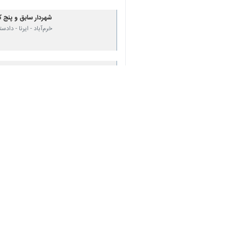
♿︎
خرم‌آباد - ایرنا - دادستان عمومی و 
به گزارش روز شنبه
ایرنا
از دادگستری لر
ارسال اطلاعات طبقه‌بندی شده می‌کردند
وی افزود: این افراد با دریافت آموزش‌ه
گروه‌های تروریستی ارسال می‌ کردند.
الماسی تاکید کرد: تمامی این افراد با 
وی خاطرنشان کرد: برخورد قاطع با مخلا
استان‌ها
لرستان
۰ نفر