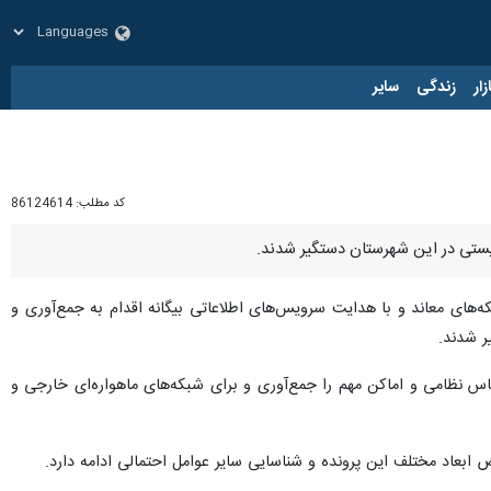
زار
زندگی
سایر
کد مطلب:
86124614