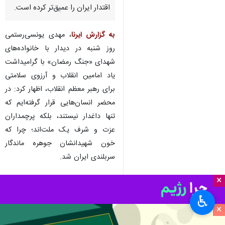
اقتدار ایران را عمیق‌تر کرده است.
به گزارش ایرنا
، مهدی یونسی‌رستمی
روز شنبه در دیدار با خانواده‌های
شهدای «جنگ رمضان» با گرامیداشت
یاد امامین انقلاب و آرزوی سلامتی
برای رهبر معظم انقلاب، اظهار کرد: در
محضر انسان‌هایی قرار گرفته‌ایم که
تنها داغدار نیستند، بلکه پرچمداران
عزت و شرف یک ملت‌اند؛ چرا که
خون شهیدانشان جوهره ماندگار
سربلندی ایران شد.
وی افزود: این محفل، مجلس تسلیت
×
نیست بلکه مجلس فرزانگانی است که
♿︎
بر پیشانی تاریخ این سرزمین تاج
×
افتخار نهاده‌اند و اینجا محفل تکریم