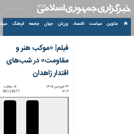
۱۶ مرداد ۱۴۰۵
عناوین‌
سیاست
اقتصاد
ورزش
جهان
جامعه
فرهنگ
سیاس
فیلم| «موکب هنر و
مقاومت» در شب‌های
اقتدار زاهدان
۲۲ فروردین ۱۴۰۵،
کد مطلب:
86124577
۱۶:۱۹
00:00
0:00