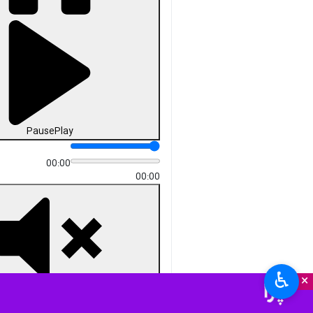
Unmute
Settings
PIP
Enter
Download
دریافت
65 MB
fullscreen
زاهدان- ایرنا- موکب «هنر و
مقاومت» همزمان با هفته هنر
انقلاب اسلامی به همت حوزه
هنری انقلاب اسلامی سیستان و
بلوچستان در حاشیه تجمعات
مردمی «شب‌های اقتدار» در
زاهدان برپا شد تا هنرمندان با
اجرای برنامه‌هایی همچون
خوشنویسی آیات قرآن و اشعار،
نقاشی، شعارنویسی و برپایی
«دیوار روایت» در کنار مردم حضور
یافته و جلوه‌ای از پیوند هنر و
♿︎
×
مقاومت را به نمایش بگذارند.