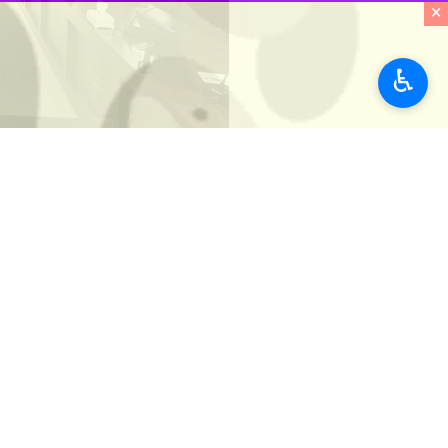
×
♿︎
بیرجند – ایرنا – استاندار خراسان جن
تولیدکنندگان باشد.
به گزارش خبرنگار
ایرنا
، محمدرضا هاشمی
پیشگام کشور بوده‌اند؛ لذا در شرایط فعل
وی با
خسارت‌دیده را در بر می‌گیرد که باید به
استاندار خراسان جنوبی به وضعیت مطلوب
در تامین اقلام ضروری مردم وجود ندارد.
وی همچنین بر لزوم تشدید نظارت‌ها در
باید با حذف واسطه‌ها، کالا به صورت مس