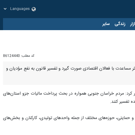
زار
زندگی
سایر
کد مطلب:
86124440