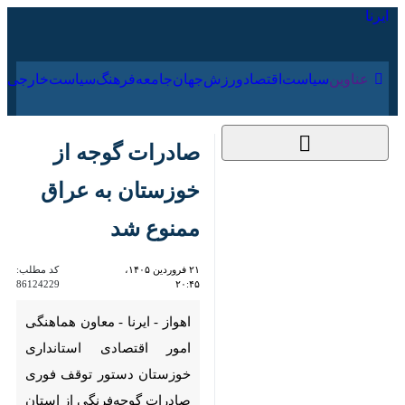
۱۶ مرداد ۱۴۰۵
عناوین‌
سیاست
اقتصاد
ورزش
جهان
جامعه
فرهنگ
سیا
صادرات گوجه از
خوزستان به عراق
ممنوع شد
۲۱ فروردین ۱۴۰۵،
کد مطلب:
86124229
۲۰:۴۵
اهواز - ایرنا - معاون هماهنگی
امور اقتصادی استانداری خوزستان
دستور توقف فوری صادرات
گوجه‌فرنگی از استان به عراق را