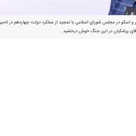
ذرشهر و اسکو در مجلس شورای اسلامی با تمجید از عملکرد دولت چهاردهم در ت
آقای پزشکیان در این جنگ خوش درخشید.
روز جمعه در گفت‌وگو با خبرنگاران اظهار ک
‌زیستند، اما در طول جنگ نیز ما شاهد فراوانی انواع کالاها در فروشگاه‌ها
 آن برنامه‌ریزی شود.
‌ریزی‌های صورت گرفته ما شاهد آمادگی دولت در مدیریت عرضه و تقاضایِ اقلا
 انرژی، خرابی‌ها به‌سرعت تعمیر و از خاموشی و قطعی بلندمدت آب و برق در 
 تولید، تصریح کرد: بخشی از این ایستادگی و مدیریت خدمات در سایه‌ی تلاش ش
ن و مهندسان ما پای خط تولید ماندند تا روند توزیع کالا و انرژی استمرار یابد.
روهای مسلح ما در میدان نبرد و جنبش مردمی حمایت از مقاومت ملی در خیابا
ردمی شخصِ رئیس‌جمهور قابل ستایش بود.