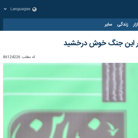
زار
زندگی
سایر
 در این جنگ خوش درخشید
کد مطلب:
86124226