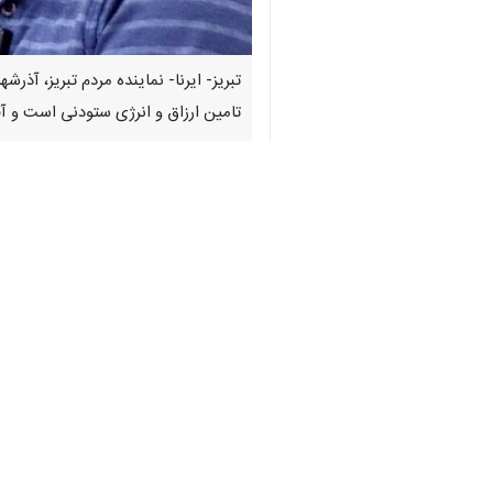
×
تبریز- ایرنا- نماینده مردم تبریز، آ
♿︎
تامین ارزاق و انرژی ستودنی است و 
به گزارش ایرنا
،
علیرضا نوین
بود اکنون مردمان آن در قحطی بزرگی می
وجود داشت که امید است نسبت به جبران
وی ادامه داد: با تدبیر دولت و برنامه
دشمنان ما نیز با مجاهدتِ فعالان عرصه
نوین با تقدیر از جهاد کارگران در خطوط
صنایع تولیدی و تهدید مستمر آنان، کارگرا
وی یادآور شد: در کنار موفقیت‌های نی
درخشید و شجاعت، صداقت و روحیه‌ی م