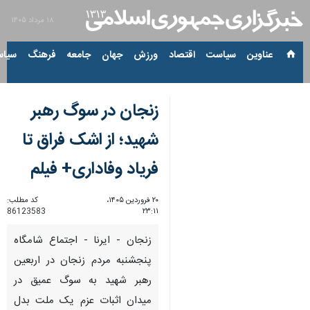
۱۸ مرداد ۱۴۰۵
عناوین‌
سیاست
اقتصاد
ورزش
جهان
جامعه
فرهنگ
سیاس
زنجان در سوگ رهبر
شهید؛ از اشک فراق تا
فریاد وفاداری+ فیلم
۲۰ فروردین ۱۴۰۵،
کد مطلب:
86123583
۲۳:۱۱
زنجان - ایرنا - اجتماع شامگاه
پنجشنبه مردم زنجان در اربعین
رهبر شهید به سوگ عمیق در
میدان اثبات عزم یک ملت بدل