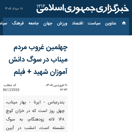
۱۸ مرداد ۱۴۰۵
عناوین‌
سیاست
اقتصاد
ورزش
جهان
جامعه
فرهنگ
سیاس
چهلمین غروب مردم
میناب در سوگ دانش
آموزان شهید + فیلم
۲۰ فروردین ۱۴۰۵،
کد مطلب:
86123550
۲۲:۲۳
بندرعباس - ایرنا - بهار میناب،
چهل روز است که در خزان کوچ
۱۶۸ لاله زودهنگام، به سوگ
نشسته است، امشب در آیین