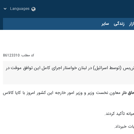
زار
زندگی
سایر
کد مطلب:
86123310