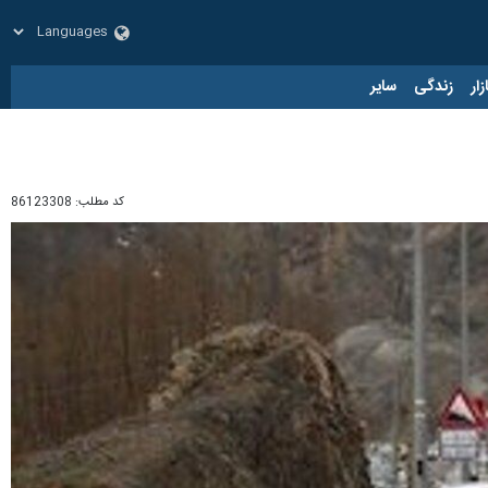
زار
زندگی
سایر
کد مطلب:
86123308