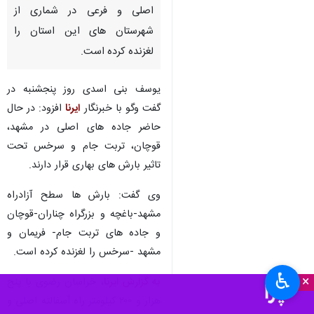
اصلی و فرعی در شماری از
شهرستان های این استان را
لغزنده کرده است.
یوسف بنی اسدی روز پنجشنبه در
گفت وگو با خبرنگار
ایرنا
افزود: در حال
حاضر جاده های اصلی در مشهد،
قوچان، تربت جام و سرخس تحت
تاثیر بارش های بهاری قرار دارند.
وی گفت: بارش ها سطح آزادراه
مشهد-باغچه و بزرگراه چناران-قوچان
و جاده های تربت جام- فریمان و
مشهد -سرخس را لغزنده کرده است.
♿︎
×
به گزارش ایرنا
، خراسان رضوی با پنج
هزار و ۲۰۰ کیلومتر راه آسفالته اصلی و