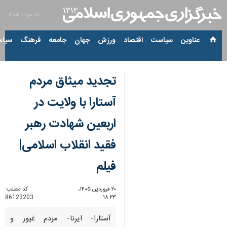
۱۵ مرداد ۱۴۰۵
عناوین‌
سیاست
اقتصاد
ورزش
جهان
جامعه
فرهنگ
سیاس
تجدید میثاق مردم
آستارا با ولایت در
اربعین شهادت رهبر
فقید انقلاب اسلامی|
فیلم
۲۰ فروردین ۱۴۰۵،
کد مطلب:
86123203
۱۸:۲۳
آستارا- ایرنا- مردم غیور و