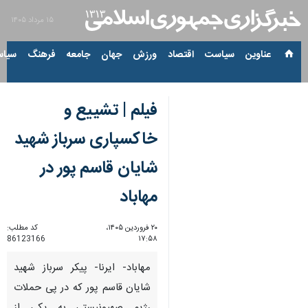
۱۵ مرداد ۱۴۰۵
عناوین‌
سیاست
اقتصاد
ورزش
جهان
جامعه
فرهنگ
سیاس
فیلم | تشییع و
خاکسپاری سرباز شهید
شایان قاسم پور در
مهاباد
۲۰ فروردین ۱۴۰۵،
کد مطلب:
86123166
۱۷:۵۸
مهاباد- ایرنا- پیکر سرباز شهید
شایان قاسم پور که در پی حملات