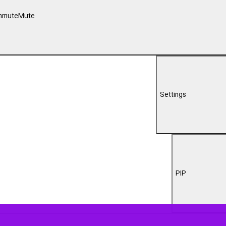
00:00
منان در اربعین «امام شهید امت» روز پنجشنبه در جوار آستان مقدس حضرت یح