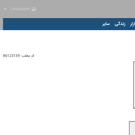
زار
زندگی
سایر
کد مطلب:
86123159