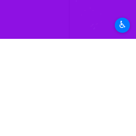
۱ نفر
♿︎
برچسب‌ها
استان سمنان
سمنان
حضرت آیت‌الله خامنه‌ای
اربعین
پروندهٔ خبری
اخبار مرتبط
در سوگ رهبر شهید
فیلم | اربعین امام ش
سمنان - ایرنا - آیین 
فیلم | از سمنان تا م
سمنان - ایرنا - سوگو