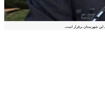
رستان برقرار است.
قام شامخ شهدای جنگ رمضان با تشریح وضعیت مرزها همزمان با آغاز نبرد
در جوار مرز انجام و تدابیر ویژه‌ای فراخور شرایط موجود اتخاذ شد.
ن جمهوری اسلامی وجود ندارد.
روزی این عزیزان در نیروهای نظامی و امنیتی است که با ایثار خود، ثبات و
برداد و گفت: از ابتدای جنگ رمضان گشت های مختلف روزانه بصورت میدانی