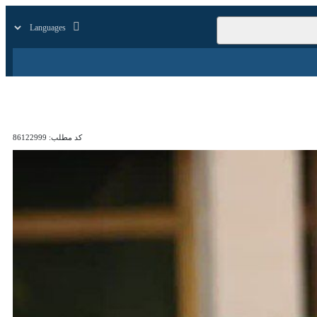
زار
زندگی
سایر
کد مطلب:
86122999