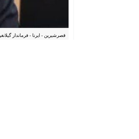
♿︎
قصرشیرین - ایرنا - فرماندار گیلانغرب
×
حشمت رضایی
روز پنجشنبه در گفت و گ
اخیر تصریح کرد: با آغاز جنگ تحمیلی س
وی ادامه داد: به فضل الهی هم‌اکنون ام
رضایی خاطرنشان کرد: آرامش کاملی که در
امنیت را در این منطقه مرزی برقرار کرده‌ا
وی همچنین از اجرای برنامه های مختلف
بازار را رصد کرده اند.
گیلانغرب در غرب کرمانشاه افزون بر ۷۲هزار نفر جمعیت دارد.