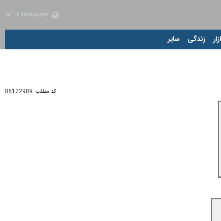
زار
زندگی
سایر
کد مطلب:
86122989