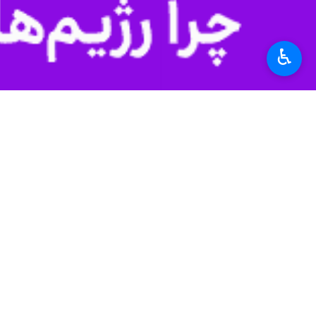
♿︎
Download