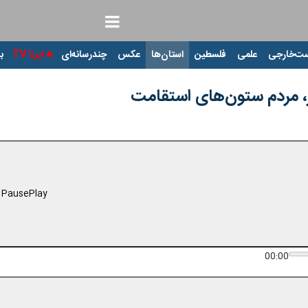
ت‌خارجی
علمی
فلسطین
استان‌ها
عکس
چندرسانه‌ای
ایرنا TV
با
ر، مردم ستون‌های استقامت
Pause
Play
00:00