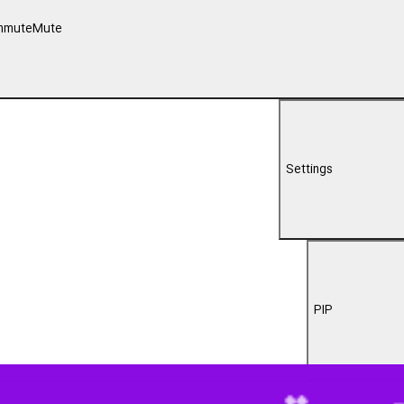
nmute
Mute
Settings
PIP