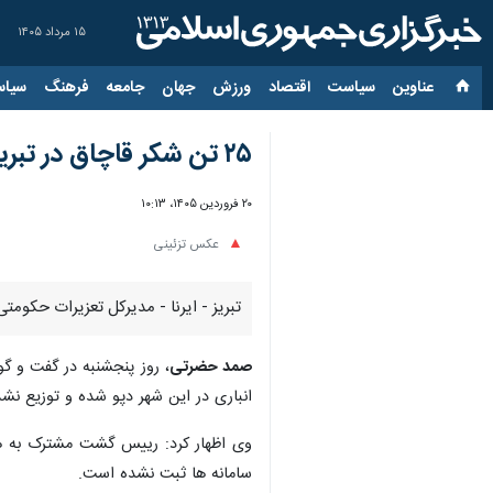
۱۵ مرداد ۱۴۰۵
عناوین‌
سیاست
اقتصاد
ورزش
جهان
جامعه
فرهنگ
سیاس
۲۵ تن شکر قاچاق در تبریز کشف شد
۲۰ فروردین ۱۴۰۵، ۱۰:۱۳
عکس تزئینی
تبریز - ایرنا - مدیرکل تعزیرات حکومتی آذربایجان‌شرقی گفت: ۲۵ تن شکر قاچاق ب
صمد حضرتی
، روز پنجشنبه در گفت و گو
انباری در این شهر دپو شده و توزیع نش
وی اظهار کرد: رییس گشت مشترک به همر
سامانه ها ثبت نشده است.