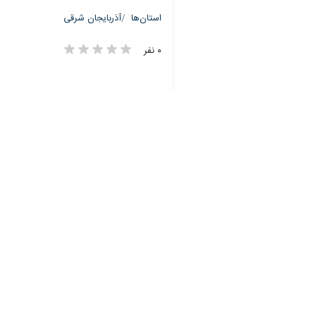
استان‌ها
آذربایجان شرقی
۰ نفر
برچسب‌ها
آذربایجان شرقی
تبریز
کالای اساسی
مصاحبه
قاچاق
کالای قاچاق
سازمان تعزیرات حکومتی
شکر
اخبار مرتبط
اصناف آذربایجان شرقی در طرح ن
تبریز - ایرنا - مدیرک