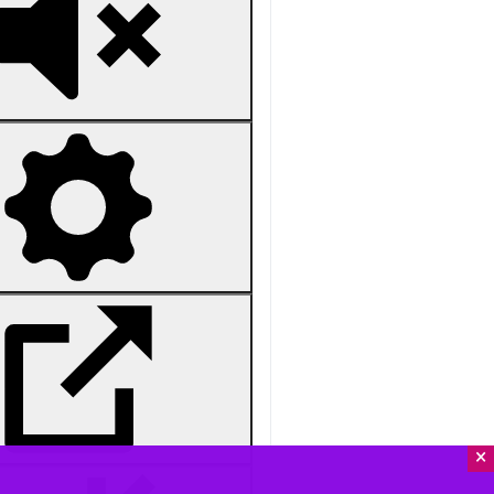
Unmute
Settings
PIP
Enter
Download
دریافت
182 MB
fullscreen
×
بندرعباس - ایرنا - در ادامه تجمع