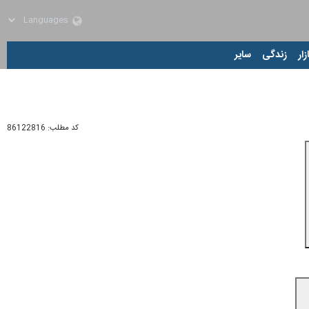
زار
زندگی
سایر
کد مطلب:
86122816