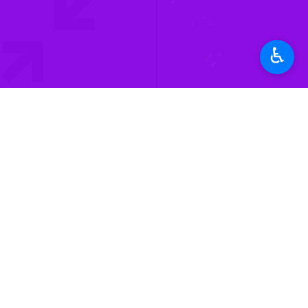
یافته و هم اکنون شاهد حضور اقشار م
به گزارش ایرنا
♿︎
چندین نقطه در شهرهای مختلف حمله کرد
‌در حالیکه جمهوری اسلامی ایران مذاکر
روندی تکراری و در عین حال فریبنده را 
حملات دشمن از شنب
قرار گرفته است.
غیرنظامی، زنان و کودکان از جمله ۱۶۸ شهید دانش آموز مدرسه میناب تشکیل می دهند که از این لحاظ پس از تهران دارای بیشترین تعداد شهید در بین سایر استان‌ها است.
در این حملات همچنین به ده‌ها منزل 
استان‌ها
هرمزگان
۱ نفر