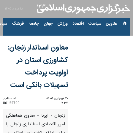
۱۸ مرداد ۱۴۰۵
عناوین‌
سیاست
اقتصاد
ورزش
جهان
جامعه
فرهنگ
سیاس
معاون استاندار زنجان:
کشاورزی استان در
اولویت پرداخت
تسهیلات بانکی است
۲۰ فروردین ۱۴۰۵،
کد مطلب:
86122790
۷:۴۷
زنجان - ایرنا - معاون هماهنگی
امور اقتصادی استانداری زنجان با