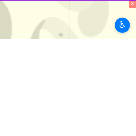
×
♿︎
Download