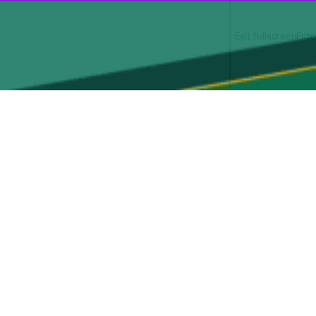
Exit fullscreen
Ente