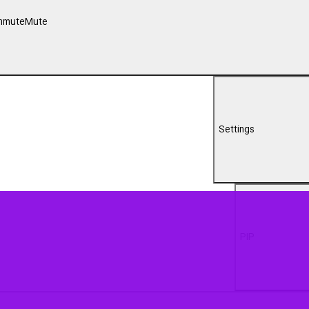
nmute
Mute
Settings
PIP