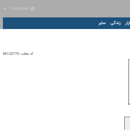
زار
زندگی
سایر
کد مطلب:
86122770