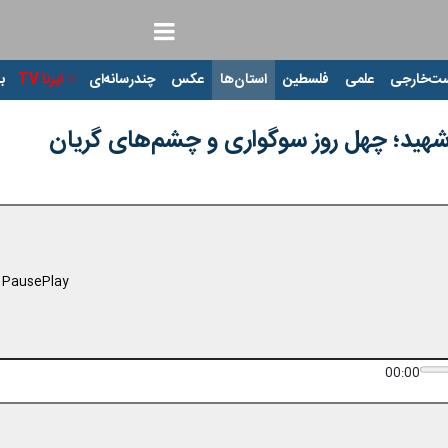
ت‌خارجی
علمی
فلسطین
استان‌ها
عکس
چندرسانه‌ای
ایرنا TV
با
 شهید؛ چهل روز سوگواری و چشم‌های گریان
Pause
Play
00:00